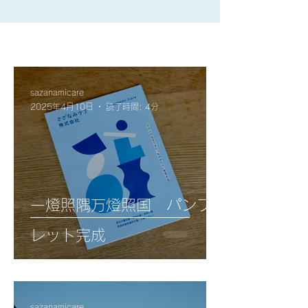
sazanamicare
2025年4月10日
読了時間: 4分
一燈照隅万燈照国 パンフ
レット完成
sazanamicare