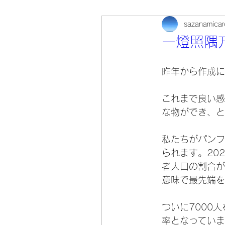
sazanamicar
一燈照隅
昨年から作成に
これまで良い感
な物ができ、と
私たちがパンフ
られます。20
者人口の割合が
意味で最先端を
ついに7000
率となっていま