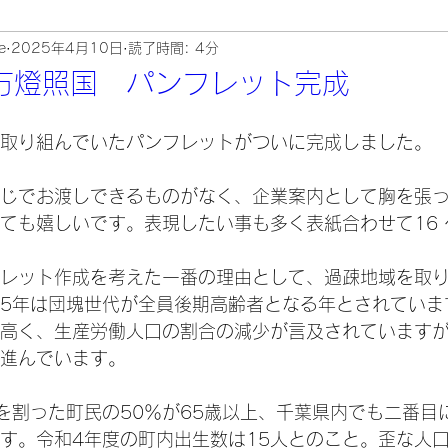
e
2025年4月10日
読了時間: 4分
万燈照国 パンフレット完成
取り組んでいたパンフレットがついに完成しました。
じでお渡しできるものがなく、企業案内として胸を張
ても嬉しいです。表現したい事も多く表紙合わせて16 
レット作成を考えた一番の理由として、過疎地域を取
25年は団塊世代が全員後期高齢者となる年とされてい
高く、生産労働人口の割合の減少が言及されています
進んでいます。
人を割った町民の50％が65歳以上、千葉県内でも二番
す。令和4年度の町内出生数は15人とのこと。歪な人