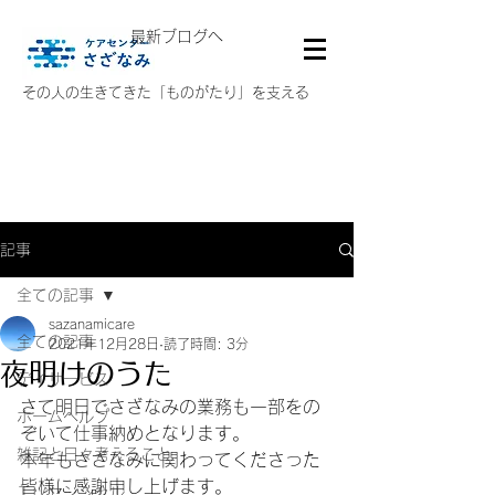
最新ブログへ
その人の生きてきた「ものがたり」を支える
記事
全ての記事
sazanamicare
全ての記事
2021年12月28日
読了時間: 3分
夜明けのうた
デイサービス
さて明日でさざなみの業務も一部をの
ホームヘルプ
ぞいて仕事納めとなります。
雑記と日々考えること
本年もさざなみに関わってくださった
皆様に感謝申し上げます。
エッセンシャル