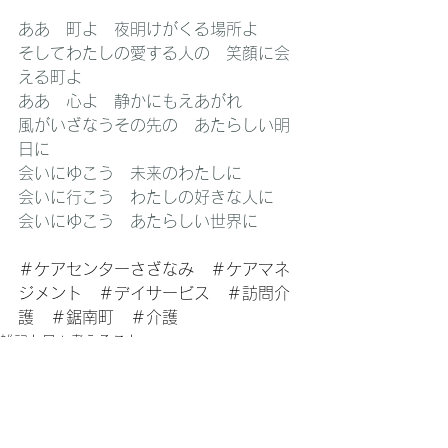
ああ　町よ　夜明けがくる場所よ
そしてわたしの愛する人の　笑顔に会
える町よ
ああ　心よ　静かにもえあがれ
風がいざなうその先の　あたらしい明
日に
会いにゆこう　未来のわたしに
会いに行こう　わたしの好きな人に
会いにゆこう　あたらしい世界に
＃ケアセンターさざなみ　＃ケアマネ
ジメント　＃デイサービス　＃訪問介
護　＃鋸南町　＃介護
雑記と日々考えること
すべて表示
最新記事