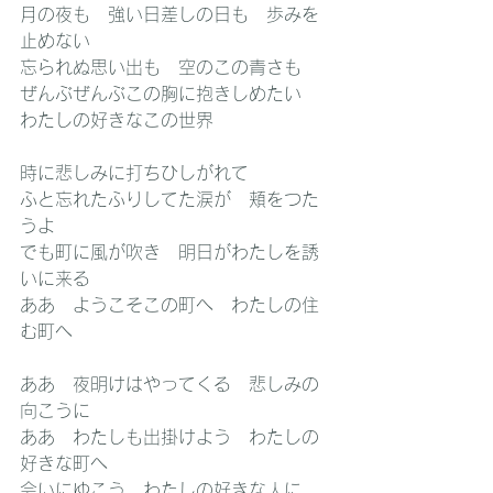
月の夜も　強い日差しの日も　歩みを
止めない
忘られぬ思い出も　空のこの青さも
ぜんぶぜんぶこの胸に抱きしめたい
わたしの好きなこの世界
時に悲しみに打ちひしがれて
ふと忘れたふりしてた涙が　頬をつた
うよ
でも町に風が吹き　明日がわたしを誘
いに来る
ああ　ようこそこの町へ　わたしの住
む町へ
ああ　夜明けはやってくる　悲しみの
向こうに
ああ　わたしも出掛けよう　わたしの
好きな町へ
会いにゆこう　わたしの好きな人に