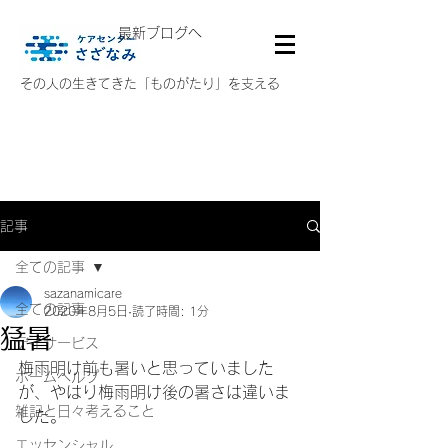
最新ブログへ
その人の生きてきた「ものがたり」を支える
記事
全ての記事
sazanamicare
全ての記事
2020年8月5日
読了時間: 1分
猛暑
デイサービス
梅雨明け前も暑いと思っていました
ホームヘルプ
が、やはり梅雨明け後の暑さは違いま
雑記と日々考えること
した。
エッセンシャル