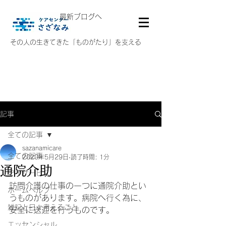
最新ブログへ
その人の生きてきた「ものがたり」を支える
記事
全ての記事
sazanamicare
全ての記事
2020年5月29日
読了時間: 1分
通院介助
デイサービス
訪問介護の仕事の一つに通院介助とい
ホームヘルプ
うものがあります。病院へ行く為に、
雑記と日々考えること
安全に送迎を行うものです。
エッセンシャル