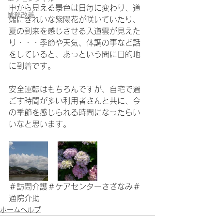
車から見える景色は日毎に変わり、道
業務改善
端にきれいな紫陽花が咲いていたり、
夏の到来を感じさせる入道雲が見えた
り・・・季節や天気、体調の事など話
をしていると、あっという間に目的地
に到着です。
安全運転はもちろんですが、自宅で過
ごす時間が多い利用者さんと共に、今
の季節を感じられる時間になったらい
いなと思います。
＃訪問介護＃ケアセンターさざなみ＃
通院介助
ホームヘルプ