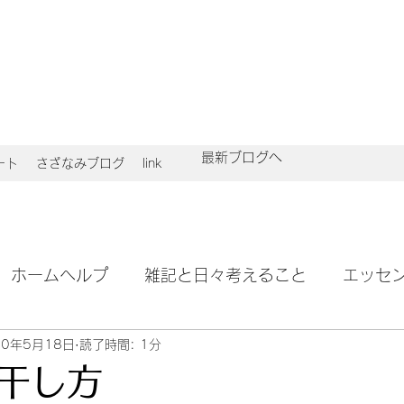
最新ブログへ
ート
さざなみブログ
link
ホームヘルプ
雑記と日々考えること
エッセ
20年5月18日
読了時間: 1分
干し方