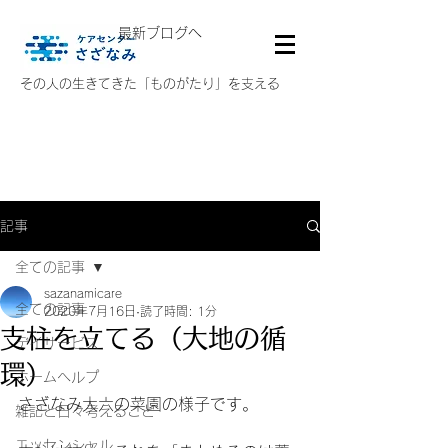
最新ブログへ
その人の生きてきた「ものがたり」を支える
記事
全ての記事
sazanamicare
全ての記事
2020年7月16日
読了時間: 1分
支柱を立てる（大地の循
デイサービス
環）
ホームヘルプ
さざなみ大六の菜園の様子です。
雑記と日々考えること
エッセンシャル