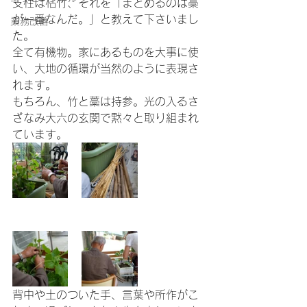
支柱は枯竹、それを「まとめるのは藁
が一番なんだ。」と教えて下さいまし
業務改善
た。
全て有機物。家にあるものを大事に使
い、大地の循環が当然のように表現さ
れます。
もちろん、竹と藁は持参。光の入るさ
ざなみ大六の玄関で黙々と取り組まれ
ています。
背中や土のついた手、言葉や所作がこ