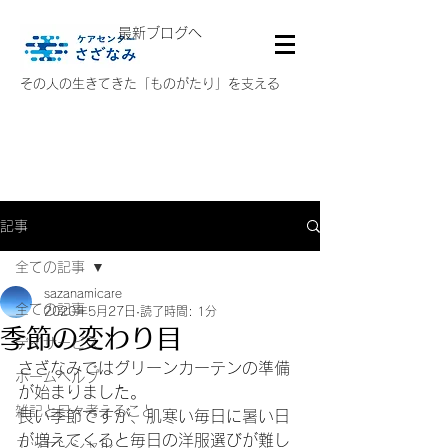
最新ブログへ
その人の生きてきた「ものがたり」を支える
記事
全ての記事
sazanamicare
全ての記事
2020年5月27日
読了時間: 1分
季節の変わり目
デイサービス
さざなみではグリーンカーテンの準備
ホームヘルプ
が始まりました。
雑記と日々考えること
良い季節ですが、肌寒い毎日に暑い日
が増えてくると毎日の洋服選びが難し
エッセンシャル