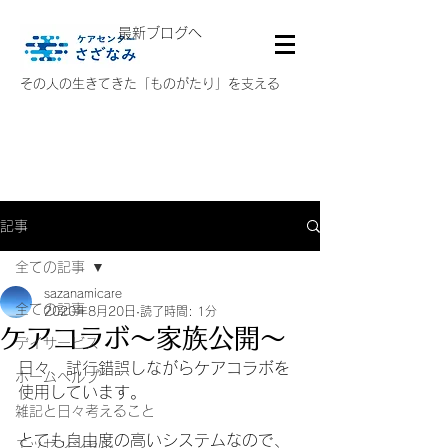
最新ブログへ
その人の生きてきた「ものがたり」を支える
記事
全ての記事
sazanamicare
全ての記事
2020年8月20日
読了時間: 1分
ケアコラボ～家族公開～
デイサービス
日々、試行錯誤しながらケアコラボを
ホームヘルプ
使用しています。
雑記と日々考えること
とても自由度の高いシステムなので、
エッセンシャル