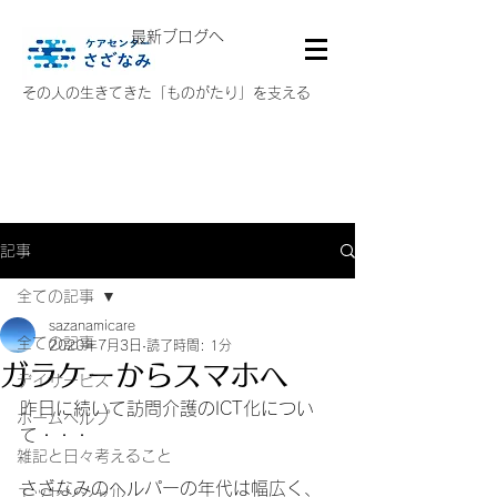
最新ブログへ
その人の生きてきた「ものがたり」を支える
記事
全ての記事
sazanamicare
全ての記事
2020年7月3日
読了時間: 1分
ガラケーからスマホへ
デイサービス
昨日に続いて訪問介護のICT化につい
ホームヘルプ
て・・・
雑記と日々考えること
さざなみのヘルパーの年代は幅広く、
エッセンシャル