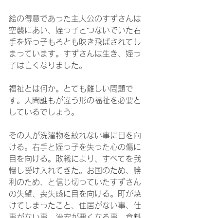
絵の得意であった主人公のすずさんは
空襲にあい、姪っ子とつないでいた右
手を姪っ子もろとも吹き飛ばされてし
まっています。すずさんは生き、姪っ
子は亡くなりました。
福祉とは何か。とても難しい問題で
す。人間誰もが違う形の福祉を必要と
しているでしょう。
その人が洗濯物を絞れない事に目を向
ける。右手と姪っ子を失った心の傷に
目を向ける。敗戦により、すべてを我
慢し受け入れてきた。お国のため、勝
利のため、と信じ切っていたすずさん
の失望、喪失感に目を向ける。町が焼
けてしまったこと、住居がない事、仕
事がない事、治安が悪くなる事、食料