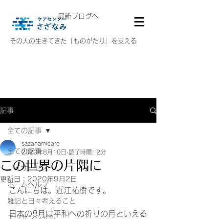
最新ブログへ
その人の生きてきた「ものがたり」を支える
記事
全ての記事
sazanamicare
全ての記事
2020年8月10日
読了時間: 2分
この世界の片隅に
デイサービス
更新日：
2020年9月2日
ホームヘルプ
こんにちは。近江祐樹です。
雑記と日々考えること
日本の8月は平和への祈りの月といえる
エッセンシャル