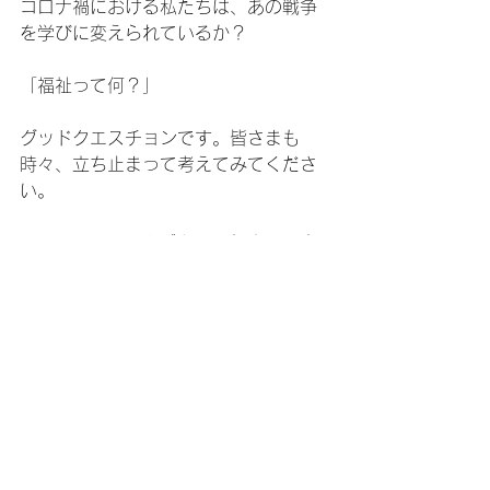
コロナ禍における私たちは、あの戦争
を学びに変えられているか？
「福祉って何？」
グッドクエスチョンです。皆さまも
時々、立ち止まって考えてみてくださ
い。
＃ケアセンターさざなみ＃鋸南町＃介
護＃デイサービス＃訪問介護＃ケアマ
ネジメント＃この世界の片隅＃平和を
祈る夏
雑記と日々考えること
エッセンシャル