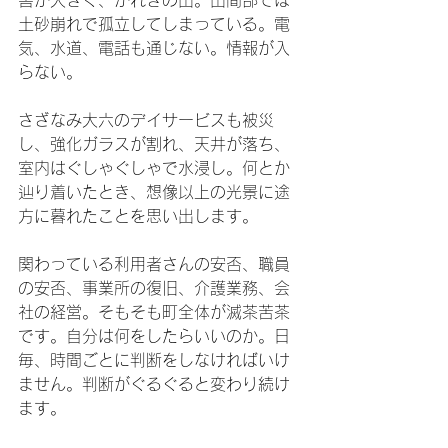
害が大きく、がれきの山。山間部では
土砂崩れで孤立してしまっている。電
気、水道、電話も通じない。情報が入
らない。
さざなみ大六のデイサービスも被災
し、強化ガラスが割れ、天井が落ち、
室内はぐしゃぐしゃで水浸し。何とか
辿り着いたとき、想像以上の光景に途
方に暮れたことを思い出します。
関わっている利用者さんの安否、職員
の安否、事業所の復旧、介護業務、会
社の経営。そもそも町全体が滅茶苦茶
です。自分は何をしたらいいのか。日
毎、時間ごとに判断をしなければいけ
ません。判断がぐるぐると変わり続け
ます。