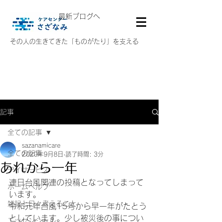
最新ブログへ
その人の生きてきた「ものがたり」を支える
記事
全ての記事
sazanamicare
全ての記事
2020年9月8日
読了時間: 3分
あれから一年
デイサービス
連日台風関連の投稿となってしまって
ホームヘルプ
います。
雑記と日々考えること
令和元年台風15号から早一年がたとう
としています。少し被災後の事につい
エッセンシャル