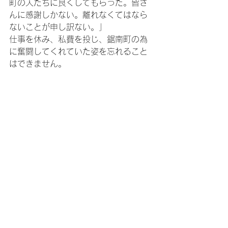
町の人たちに良くしてもらった。皆さ
んに感謝しかない。離れなくてはなら
ないことが申し訳ない。」
仕事を休み、私費を投じ、鋸南町の為
に奮闘してくれていた姿を忘れること
はできません。
さざなみのスタッフみんなで奮闘した
一年でした。思い出したくないことも
多くありますが、困難な状況の中、み
んなで声をかけあい、助け合い、想い
合い、何とか乗り越えられました。
この一年のすべてに感謝します。
＃ケアセンターさざなみ＃鋸南町＃介
護＃デイサービス＃訪問介護＃ケアマ
ネジメント